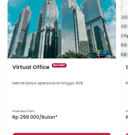
Virtual Office
Ser
Best Seller
Hemat biaya operasional hingga 90%.
Ruan
Price Start From
Price 
Rp 299.000/Bulan*
Rp 