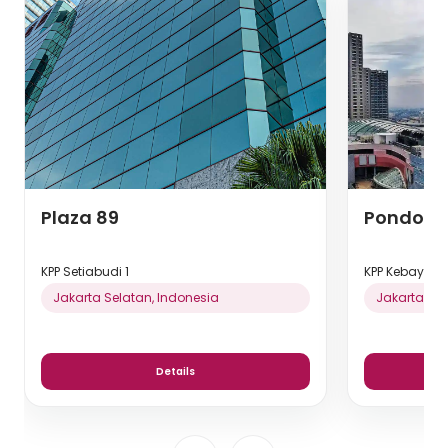
Plaza 89
Pondok I
KPP Setiabudi 1
KPP Kebayor
Jakarta Selatan, Indonesia
Jakarta Sel
Details