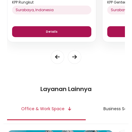
KPP Rungkut
KPP Genteng
Surabaya, Indonesia
Surabaya, 
Details
Layanan Lainnya
Office & Work Space
Business Serv