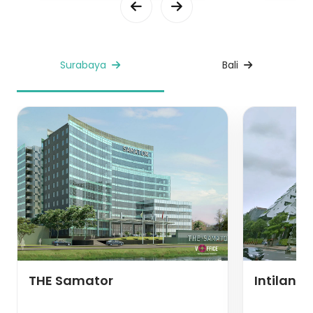
Surabaya
Bali
THE Samator
Intiland