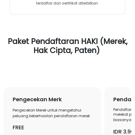
terdaftar dan sertifikat diterbitkan.
Paket Pendaftaran HAKI (Merek,
Hak Cipta, Paten)
Pengecekan Merk
Pendaf
Pendaftara
Pengecekan Merek untuk mengetahui
melekat p
peluang keberhasilan pendaftaran merek
biasanya b
FREE
IDR 3.90