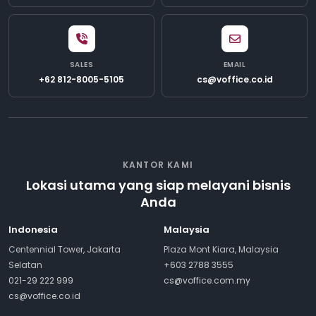
SALES
EMAIL
+62 812-8005-5105
cs@voffice.co.id
KANTOR KAMI
Lokasi utama yang siap melayani bisnis
Anda
Indonesia
Malaysia
Centennial Tower, Jakarta
Plaza Mont Kiara, Malaysia
Selatan
+603 2788 3555
021-29 222 999
cs@voffice.com.my
cs@voffice.co.id