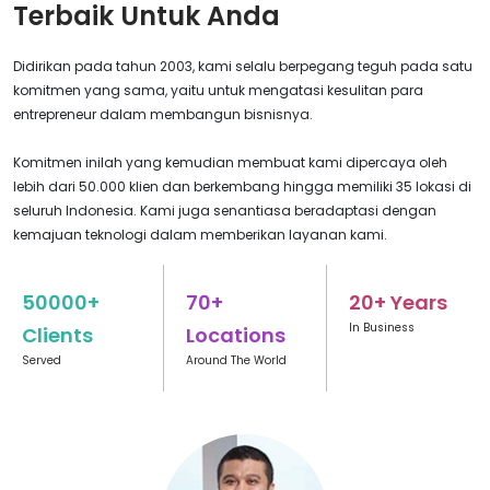
Terbaik Untuk Anda
Shock mount digunakan untuk mengurangi getaran dari
mikrofon yang dapat menyebabkan suara menjadi tidak jernih.
Didirikan pada tahun 2003, kami selalu berpegang teguh pada satu
komitmen yang sama, yaitu untuk mengatasi kesulitan para
Soundproofing
entrepreneur dalam membangun bisnisnya.
Soundproofing digunakan untuk mengurangi kebisingan dari
luar ruangan yang dapat mengganggu rekaman podcast.
Komitmen inilah yang kemudian membuat kami dipercaya oleh
lebih dari 50.000 klien dan berkembang hingga memiliki 35 lokasi di
Stand mikrofon
seluruh Indonesia. Kami juga senantiasa beradaptasi dengan
Stand mikrofon digunakan untuk menopang mikrofon agar
kemajuan teknologi dalam memberikan layanan kami.
podcaster dapat bergerak dengan bebas saat merekam.
50000+
70+
20+ Years
Perlengkapan di atas penting dalam produksi podcast. Jadi,
pastikan Anda menyewa studio podcast yang menyediakannya.
In Business
Clients
Locations
Served
Around The World
Cara memilih studio podcast yang bagus
Berikut adalah beberapa tips untuk memilih studio podcast yang
bagus: