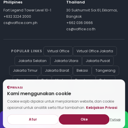
Philipines
Thailand
Fort Legend Tower Level 10-1
30 Sukhumvit Soi.61, Ekkamai,
+632 3224 2000
Bangkok
cs@voffice.com.ph
+662 036 0666
cs@voffice.co.th
POPULAR LINKS
Virtual Office
Virtual Office Jakarta
Jakarta Selatan
Jakarta Utara
Jakarta Pusat
Jakarta Timur
Jakarta Barat
Bekasi
Tangerang
Surabaya
Bali
Medan
Bandung
Batam
PRIVASI
Company Registration in Dubai
Dubai Visa Application
Kami menggunakan cookie
Virtual Office in Dubai
印尼公司注册
Cookie wajib dipakai untuk menjalankan website, dan cookie
opsional untuk analitik serta fitur tambahan.
Kebijakan Privasi
Atur
Oke
Tutup
Preferensi Cookie
© Copyright 2026 vOffice
Hubungi Kami
Meeting Room
Buy Virtual Office
Whatsapp Kami