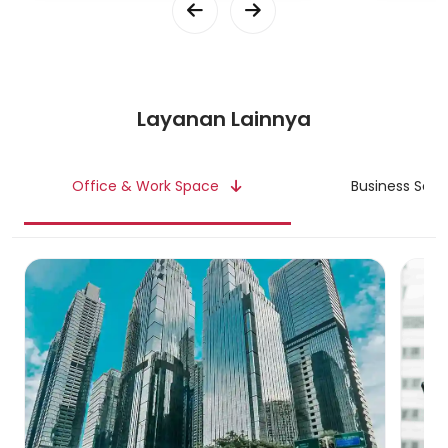
berbagi ide atau pengalaman mereka.
Alat apa saja yang diperlukan untuk podcast?
Alat yang diperlukan untuk podcast adalah sebagai berikut:
Mikrofon
Layanan Lainnya
Mikrofon adalah alat yang paling penting untuk podcast.
Mikrofon berfungsi untuk menangkap suara dari podcaster.
Office & Work Space
Business Serv
Audio recorder
Audio recorder adalah alat yang digunakan untuk merekam
suara dari mikrofon.
Headphone
Headphone digunakan untuk memantau suara yang direkam.
Mixer
Mixer digunakan untuk mengatur volume dan frekuensi suara.
Software editing