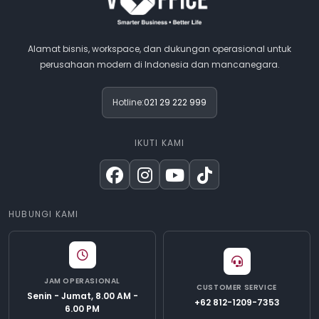
Diskusikan Konsep Anda. Anda dapat berdiskusi dengan
kami terlebih dahulu mengenai peralatan yang Anda
butuhkan.
Alamat bisnis, workspace, dan dukungan operasional untuk
Studio Podcast Anda Sudah Siap Anda dapat membuat
perusahaan modern di Indonesia dan mancanegara.
podcast sendiri setelah Anda membayar tagihan terutang.
Hotline:
021 29 222 999
IKUTI KAMI
HUBUNGI KAMI
JAM OPERASIONAL
CUSTOMER SERVICE
Senin - Jumat, 8.00 AM -
+62 812-1209-7353
6.00 PM