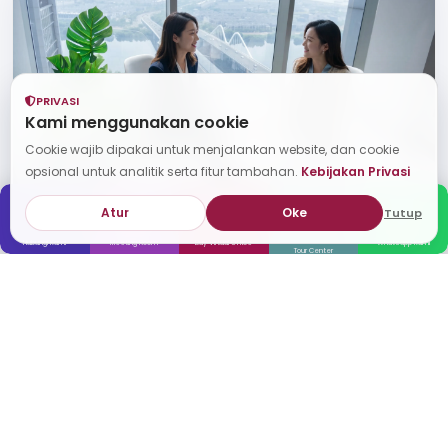
PRIVASI
Kami menggunakan cookie
Cookie wajib dipakai untuk menjalankan website, dan cookie
opsional untuk analitik serta fitur tambahan.
Kebijakan Privasi
Atur
Oke
Tutup
Global Gateway
Hubungi Kami
Meeting Room
Buy Virtual Office
Whatsapp Kami
Tour Center
Dukungan ekspansi bisnis ASEAN+, mulai dari market entry,
legalitas, hingga operasional lintas negara.
Lihat Detail
vOffice Selalu Memberikan Yang