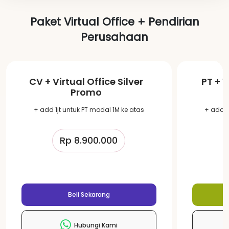
Paket Virtual Office + Pendirian
Perusahaan
CV + Virtual Office Silver
PT + V
Promo
+ add 1jt untuk PT modal 1M ke atas
+ add 1
Rp 8.900.000
Beli Sekarang
Hubungi Kami