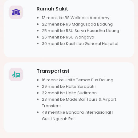
Rumah Sakit
13 menit ke RS Wellness Academy
22 menit ke RS Mangusada Badung
25 menit ke RSU Surya Husadha Ubung
26 menit ke RSU Wangaya
30 menit ke Kasih Ibu General Hospital
Transportasi
16 menit ke Halte Teman Bus Dalung
29 menit ke Halte Surapati 1
32 menit ke Halte Sudirman
23 menit ke Made Bali Tours & Airport
Transfers
48 menit ke Bandara Internasional I
Gusti Ngurah Rai