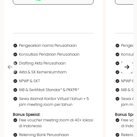
Pengecekan nama Perusahaan
Pengece
Konsultasi Pendirian Perusahaan
Konsulta
Drafting Akta Perusahaan
Drafting
Akta & SK Kemenkumham
Akta & 
NPWP & SKT
NPWP & 
NIB & Sertifikat Standar* & PKKPR*
NIB & Ser
Sewa Alamat Kantor Virtual 1 tahun + 5
Sewa Ala
jam meeting room per tahun
jam mee
Bonus Spesial:
Bonus Spesi
Free voucher meeting room di 40+ lokasi
Free vou
di Indonesia
di Indon
Rekening Bank Perusahaan
Rekenin