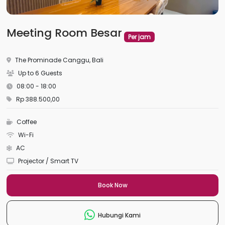
Meeting Room Besar
Per jam
The Prominade Canggu, Bali
Up to 6 Guests
08:00 - 18:00
Rp 388.500,00
Coffee
Wi-Fi
AC
Projector / Smart TV
Book Now
Hubungi Kami