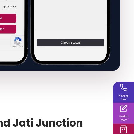
Hubungi
Kami
Meeting
d Jati Junction
Room