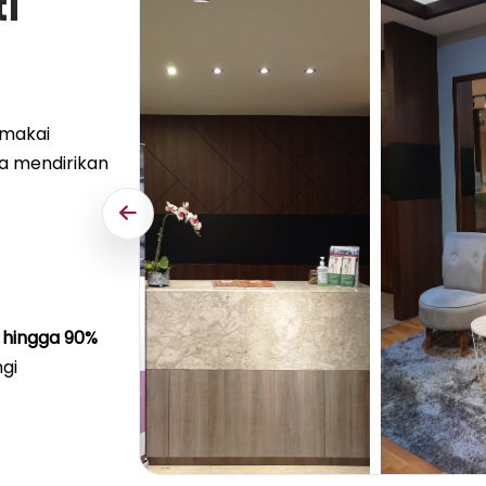
ti
emakai
a mendirikan
hingga 90%
gi