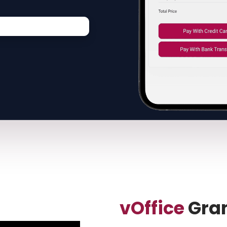
vOffice
Gran