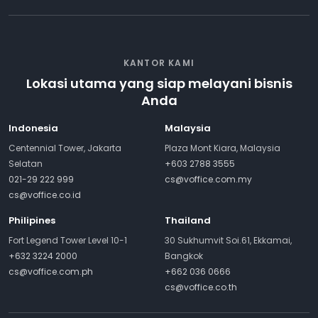
KANTOR KAMI
Lokasi utama yang siap melayani bisnis
Anda
Indonesia
Malaysia
Centennial Tower, Jakarta
Plaza Mont Kiara, Malaysia
Selatan
+603 2788 3555
021-29 222 999
cs@voffice.com.my
cs@voffice.co.id
Philipines
Thailand
Fort Legend Tower Level 10-1
30 Sukhumvit Soi.61, Ekkamai,
+632 3224 2000
Bangkok
cs@voffice.com.ph
+662 036 0666
cs@voffice.co.th