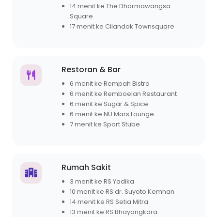
14 menit ke The Dharmawangsa
Square
17 menit ke Cilandak Townsquare
Restoran & Bar
6 menit ke Rempah Bistro
6 menit ke Remboelan Restaurant
6 menit ke Sugar & Spice
6 menit ke NU Mars Lounge
7 menit ke Sport Stube
Rumah Sakit
3 menit ke RS Yadika
10 menit ke RS dr. Suyoto Kemhan
14 menit ke RS Setia Mitra
13 menit ke RS Bhayangkara