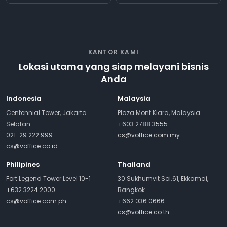
KANTOR KAMI
Lokasi utama yang siap melayani bisnis
Anda
Indonesia
Malaysia
Centennial Tower, Jakarta
Plaza Mont Kiara, Malaysia
Selatan
+603 2788 3555
021-29 222 999
cs@voffice.com.my
cs@voffice.co.id
Philipines
Thailand
Fort Legend Tower Level 10-1
30 Sukhumvit Soi.61, Ekkamai,
+632 3224 2000
Bangkok
cs@voffice.com.ph
+662 036 0666
cs@voffice.co.th