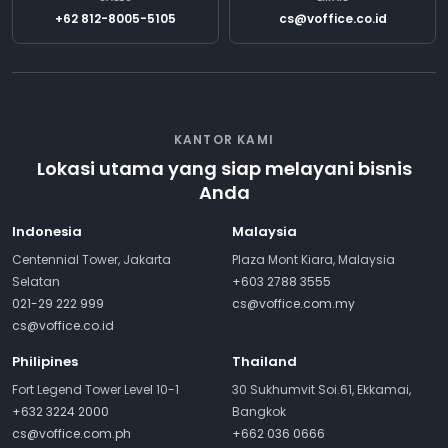
+62 812-8005-5105
cs@voffice.co.id
KANTOR KAMI
Lokasi utama yang siap melayani bisnis
Anda
Indonesia
Malaysia
Centennial Tower, Jakarta
Plaza Mont Kiara, Malaysia
Selatan
+603 2788 3555
021-29 222 999
cs@voffice.com.my
cs@voffice.co.id
Philipines
Thailand
Fort Legend Tower Level 10-1
30 Sukhumvit Soi.61, Ekkamai,
+632 3224 2000
Bangkok
cs@voffice.com.ph
+662 036 0666