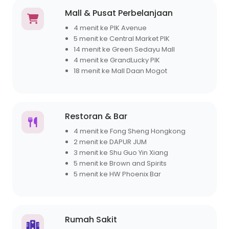
Mall & Pusat Perbelanjaan
4 menit ke PIK Avenue
5 menit ke Central Market PIK
14 menit ke Green Sedayu Mall
4 menit ke GrandLucky PIK
18 menit ke Mall Daan Mogot
Restoran & Bar
4 menit ke Fong Sheng Hongkong
2 menit ke DAPUR JUM
3 menit ke Shu Guo Yin Xiang
5 menit ke Brown and Spirits
5 menit ke HW Phoenix Bar
Rumah Sakit