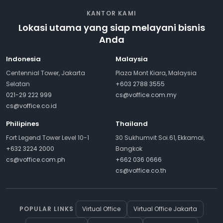
KANTOR KAMI
Lokasi utama yang siap melayani bisnis
Anda
Indonesia
Malaysia
Centennial Tower, Jakarta
Plaza Mont Kiara, Malaysia
Selatan
+603 2788 3555
021-29 222 999
cs@voffice.com.my
cs@voffice.co.id
Philipines
Thailand
Fort Legend Tower Level 10-1
30 Sukhumvit Soi.61, Ekkamai,
+632 3224 2000
Bangkok
cs@voffice.com.ph
+662 036 0666
cs@voffice.co.th
POPULAR LINKS
Virtual Office
Virtual Office Jakarta