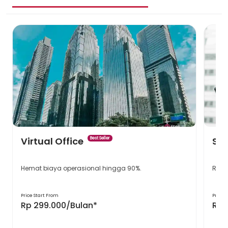
Virtual Office
Ser
Best Seller
Hemat biaya operasional hingga 90%.
Ruan
Price Start From
Price 
Rp 299.000/Bulan*
Rp 