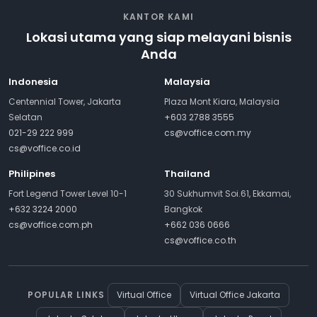
KANTOR KAMI
Lokasi utama yang siap melayani bisnis
Anda
Indonesia
Malaysia
Centennial Tower, Jakarta
Plaza Mont Kiara, Malaysia
Selatan
+603 2788 3555
021-29 222 999
cs@voffice.com.my
cs@voffice.co.id
Philipines
Thailand
Fort Legend Tower Level 10-1
30 Sukhumvit Soi.61, Ekkamai,
+632 3224 2000
Bangkok
cs@voffice.com.ph
+662 036 0666
cs@voffice.co.th
POPULAR LINKS
Virtual Office
Virtual Office Jakarta