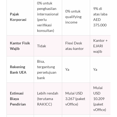
0% untuk
penghasilan
9% di
0% untuk
Pajak
internasional
atas laba
qualifying
Korporasi
(perlu
AED
income
verifikasi
375.000
konsultan)
Kantor +
Kantor Fisik
Flexi Desk
Tidak
EJARI
Wajib
atau kantor
wajib
Bisa,
Rekening
tergantung
Ya
Ya
Bank UEA
persetujuan
bank
Mulai
Estimasi
Lebih rendah
Mulai USD
USD
Biaya
(terutama
3.267 (paket
10.209
Pendirian
RAKICC)
vOffice)
(paket
vOffice)