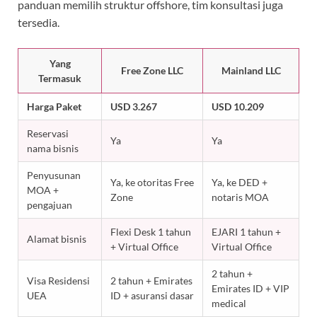
panduan memilih struktur offshore, tim konsultasi juga
tersedia.
Yang
Free Zone LLC
Mainland LLC
Termasuk
Harga Paket
USD 3.267
USD 10.209
Reservasi
Ya
Ya
nama bisnis
Penyusunan
Ya, ke otoritas Free
Ya, ke DED +
MOA +
Zone
notaris MOA
pengajuan
Flexi Desk 1 tahun
EJARI 1 tahun +
Alamat bisnis
+ Virtual Office
Virtual Office
2 tahun +
Visa Residensi
2 tahun + Emirates
Emirates ID + VIP
UEA
ID + asuransi dasar
medical