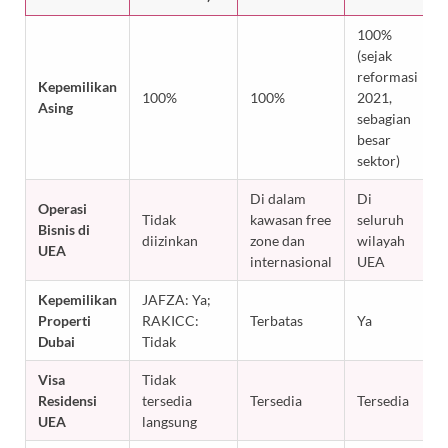
100%
(sejak
reformasi
Kepemilikan
100%
100%
2021,
Asing
sebagian
besar
sektor)
Di dalam
Di
Operasi
Tidak
kawasan free
seluruh
Bisnis di
diizinkan
zone dan
wilayah
UEA
internasional
UEA
Kepemilikan
JAFZA: Ya;
Properti
RAKICC:
Terbatas
Ya
Dubai
Tidak
Visa
Tidak
Residensi
tersedia
Tersedia
Tersedia
UEA
langsung