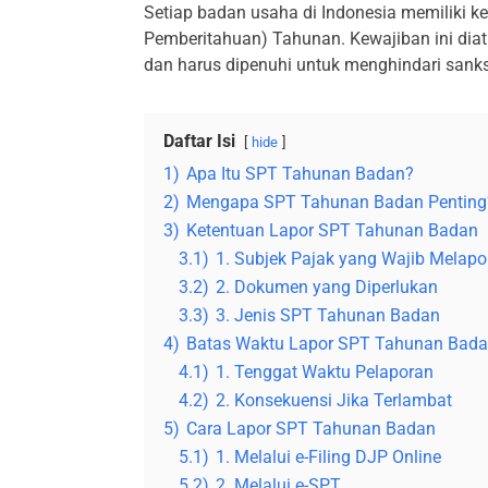
Setiap badan usaha di Indonesia memiliki k
Pemberitahuan) Tahunan. Kewajiban ini diat
dan harus dipenuhi untuk menghindari sank
Daftar Isi
hide
1)
Apa Itu SPT Tahunan Badan?
2)
Mengapa SPT Tahunan Badan Penting
3)
Ketentuan Lapor SPT Tahunan Badan
3.1)
1. Subjek Pajak yang Wajib Melapo
3.2)
2. Dokumen yang Diperlukan
3.3)
3. Jenis SPT Tahunan Badan
4)
Batas Waktu Lapor SPT Tahunan Bad
4.1)
1. Tenggat Waktu Pelaporan
4.2)
2. Konsekuensi Jika Terlambat
5)
Cara Lapor SPT Tahunan Badan
5.1)
1. Melalui e-Filing DJP Online
5.2)
2. Melalui e-SPT