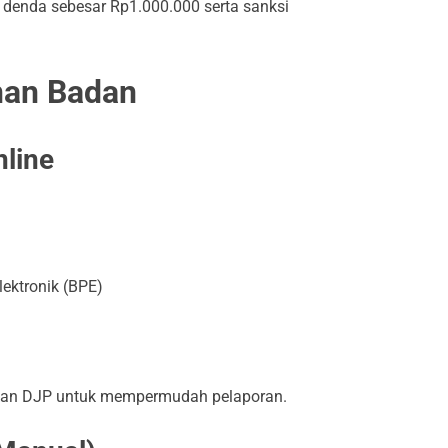
 denda sebesar Rp1.000.000 serta sanksi
nan Badan
nline
lektronik (BPE)
kan DJP untuk mempermudah pelaporan.