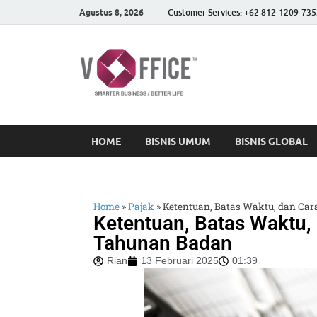
Agustus 8, 2026
Customer Services: +62 812-1209-735
vOffice
vOffice Smarter Business
HOME
BISNIS UMUM
BISNIS GLOBAL
Home
»
Pajak
»
Ketentuan, Batas Waktu, dan Ca
Ketentuan, Batas Waktu,
Tahunan Badan
Rian
13 Februari 2025
01:39