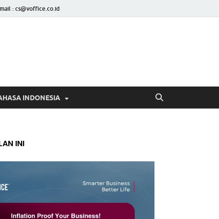
mail : cs@voffice.co.id
AHASA INDONESIA
AN INI