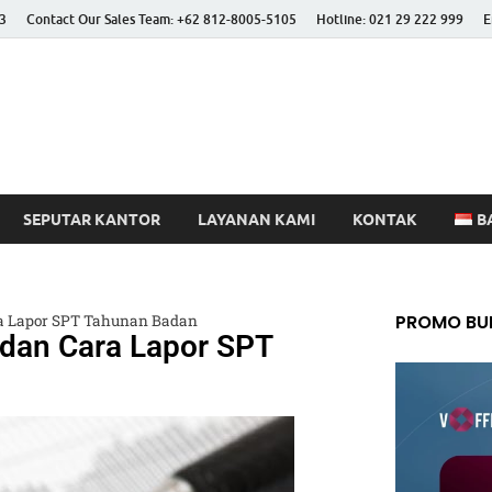
3
Contact Our Sales Team: +62 812-8005-5105
Hotline: 021 29 222 999
E
 Better Life
SEPUTAR KANTOR
LAYANAN KAMI
KONTAK
B
PROMO BUL
ra Lapor SPT Tahunan Badan
 dan Cara Lapor SPT