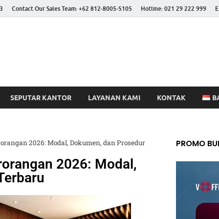
3
Contact Our Sales Team: +62 812-8005-5105
Hotline: 021 29 222 999
E
 Better Life
SEPUTAR KANTOR
LAYANAN KAMI
KONTAK
B
PROMO BUL
rorangan 2026: Modal, Dokumen, dan Prosedur
rorangan 2026: Modal,
Terbaru