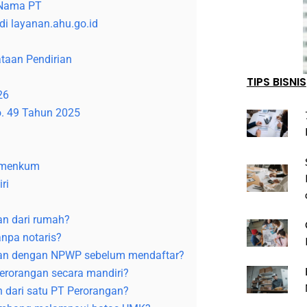
 Nama PT
di layanan.ahu.go.id
ataan Pendirian
TIPS BISNIS
26
. 49 Tahun 2025
emenkum
ri
an dari rumah?
npa notaris?
kan dengan NPWP sebelum mendaftar?
erorangan secara mandiri?
h dari satu PT Perorangan?