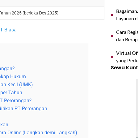
Bagaimana
ahun 2025 (berlaku Des 2025)
Layanan d
T Biasa
Cara Regis
dan Berap
Virtual O
yang Perl
Sewa Kanto
rangan?
Cakap Hukum
dan Kecil (UMK)
 per Tahun
PT Perorangan?
irikan PT Perorangan
pkan
ara Online (Langkah demi Langkah)