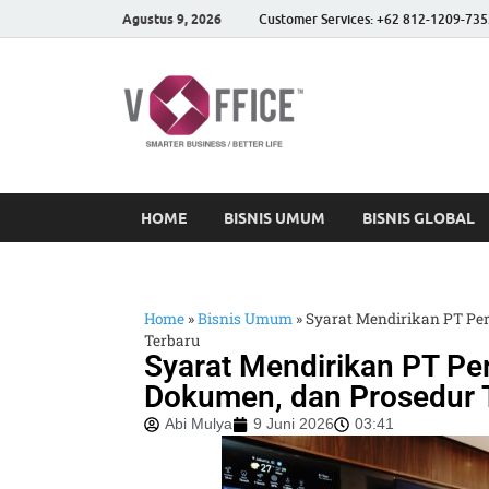
Agustus 9, 2026
Customer Services: +62 812-1209-735
vOffice
vOffice Smarter Business
HOME
BISNIS UMUM
BISNIS GLOBAL
Home
»
Bisnis Umum
»
Syarat Mendirikan PT Pe
Terbaru
Syarat Mendirikan PT Pe
Dokumen, dan Prosedur 
Abi Mulya
9 Juni 2026
03:41