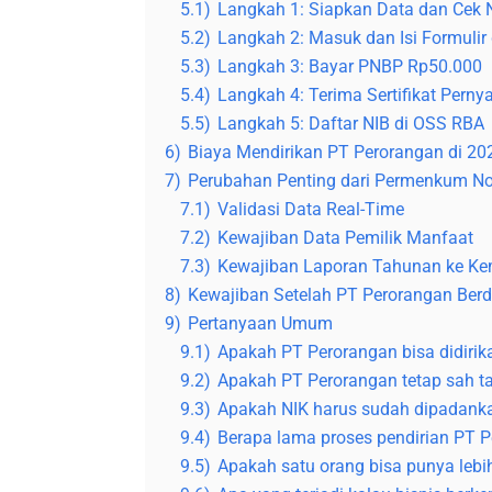
5.1)
Langkah 1: Siapkan Data dan Cek
5.2)
Langkah 2: Masuk dan Isi Formulir 
5.3)
Langkah 3: Bayar PNBP Rp50.000
5.4)
Langkah 4: Terima Sertifikat Perny
5.5)
Langkah 5: Daftar NIB di OSS RBA
6)
Biaya Mendirikan PT Perorangan di 20
7)
Perubahan Penting dari Permenkum No
7.1)
Validasi Data Real-Time
7.2)
Kewajiban Data Pemilik Manfaat
7.3)
Kewajiban Laporan Tahunan ke K
8)
Kewajiban Setelah PT Perorangan Berdi
9)
Pertanyaan Umum
9.1)
Apakah PT Perorangan bisa didirik
9.2)
Apakah PT Perorangan tetap sah ta
9.3)
Apakah NIK harus sudah dipadan
9.4)
Berapa lama proses pendirian PT P
9.5)
Apakah satu orang bisa punya lebi