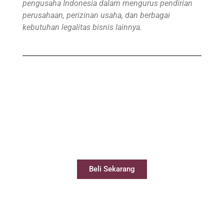
pengusaha Indonesia dalam mengurus pendirian
perusahaan, perizinan usaha, dan berbagai
kebutuhan legalitas bisnis lainnya.
Beli Virtual Office
Virtual Office Anda siap digunakan kurang
dari 24 jam
Beli Sekarang