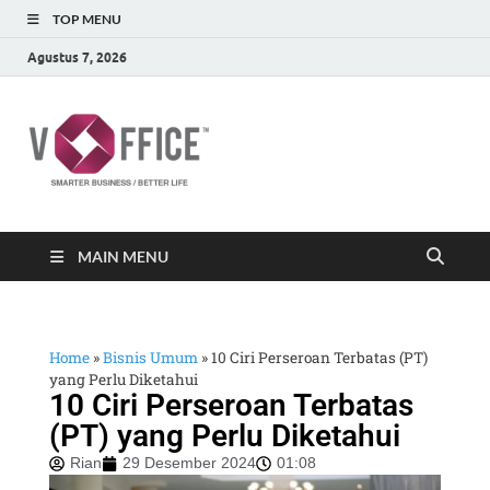
TOP MENU
Agustus 7, 2026
vOffice
vOffice Smarter Business Better Life
MAIN MENU
Home
»
Bisnis Umum
»
10 Ciri Perseroan Terbatas (PT)
yang Perlu Diketahui
10 Ciri Perseroan Terbatas
(PT) yang Perlu Diketahui
Rian
29 Desember 2024
01:08