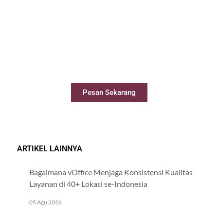
Sewa Meeting Room
Booking ruang meeting dengan mudah
secara online
Pesan Sekarang
ARTIKEL LAINNYA
Bagaimana vOffice Menjaga Konsistensi Kualitas
Layanan di 40+ Lokasi se-Indonesia
05 Agu 2026