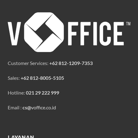
Customer Services:
+62 812-1209-7353
Sales:
+62 812-8005-5105
Hotline:
021 29 222 999
Email :
cs@
voffice.co.id
LAYANAN