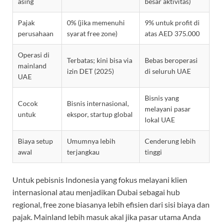
asing
besar aktivitas)
Pajak
0% (jika memenuhi
9% untuk profit di
perusahaan
syarat free zone)
atas AED 375.000
Operasi di
Terbatas; kini bisa via
Bebas beroperasi
mainland
izin DET (2025)
di seluruh UAE
UAE
Bisnis yang
Cocok
Bisnis internasional,
melayani pasar
untuk
ekspor, startup global
lokal UAE
Biaya setup
Umumnya lebih
Cenderung lebih
awal
terjangkau
tinggi
Untuk pebisnis Indonesia yang fokus melayani klien
internasional atau menjadikan Dubai sebagai hub
regional, free zone biasanya lebih efisien dari sisi biaya dan
pajak. Mainland lebih masuk akal jika pasar utama Anda