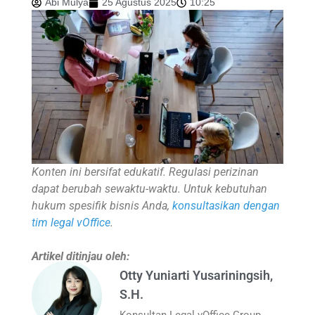
Abi Mulya
25 Agustus 2025
10:25
Konten ini bersifat edukatif. Regulasi perizinan
dapat berubah sewaktu-waktu. Untuk kebutuhan
hukum spesifik bisnis Anda,
konsultasikan dengan
tim legal vOffice
.
Artikel ditinjau oleh:
Otty Yuniarti Yusariningsih,
S.H.
Konsultan Legal vOffice Group