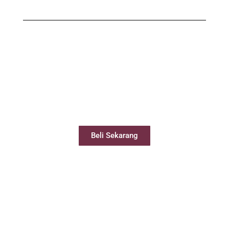
Beli Virtual Office
Virtual Office Anda siap digunakan kurang
dari 24 jam
Beli Sekarang