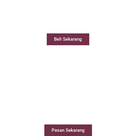
Beli Virtual Office
Virtual Office Anda siap digunakan kurang
dari 24 jam
Beli Sekarang
Sewa Meeting Room
Booking ruang meeting dengan mudah
secara online
Pesan Sekarang