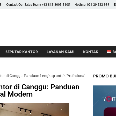
3
Contact Our Sales Team: +62 812-8005-5105
Hotline: 021 29 222 999
E
 Better Life
SEPUTAR KANTOR
LAYANAN KAMI
KONTAK
B
PROMO BUL
tor di Canggu: Panduan Lengkap untuk Profesional
ntor di Canggu: Panduan
nal Modern