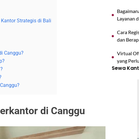
Bagaimana
Layanan d
antor Strategis di Bali
Cara Regis
dan Berap
di Canggu?
Virtual O
yang Perl
p?
Sewa Kanto
u?
?
i Canggu?
Berkantor di Canggu