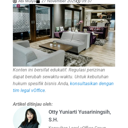
Abi Mulya
27 November 2025
09:37
Konten ini bersifat edukatif. Regulasi perizinan
dapat berubah sewaktu-waktu. Untuk kebutuhan
hukum spesifik bisnis Anda,
konsultasikan dengan
tim legal vOffice
.
Artikel ditinjau oleh:
Otty Yuniarti Yusariningsih,
S.H.
Konsultan Legal vOffice Group