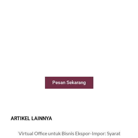
Sewa Meeting Room
Booking ruang meeting dengan mudah
secara online
Pesan Sekarang
ARTIKEL LAINNYA
Virtual Office untuk Bisnis Ekspor-Impor: Syarat