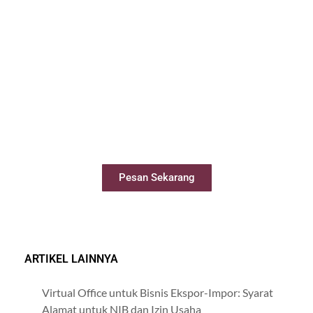
Sewa Meeting Room
Booking ruang meeting dengan mudah
secara online
Pesan Sekarang
ARTIKEL LAINNYA
Virtual Office untuk Bisnis Ekspor-Impor: Syarat
Alamat untuk NIB dan Izin Usaha