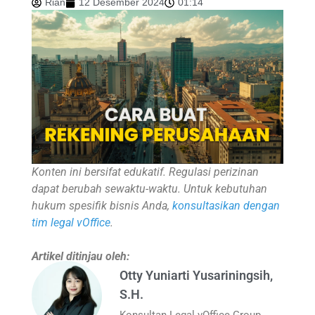
Rian
12 Desember 2024
01:14
Konten ini bersifat edukatif. Regulasi perizinan
dapat berubah sewaktu-waktu. Untuk kebutuhan
hukum spesifik bisnis Anda,
konsultasikan dengan
tim legal vOffice
.
Artikel ditinjau oleh:
Otty Yuniarti Yusariningsih,
S.H.
Konsultan Legal vOffice Group