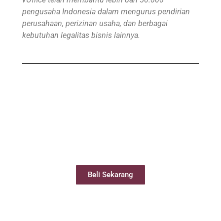
pengusaha Indonesia dalam mengurus pendirian
perusahaan, perizinan usaha, dan berbagai
kebutuhan legalitas bisnis lainnya.
Beli Virtual Office
Virtual Office Anda siap digunakan kurang
dari 24 jam
Beli Sekarang