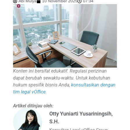
Abi Mulya
10 November 2025
07:34
Konten ini bersifat edukatif. Regulasi perizinan
dapat berubah sewaktu-waktu. Untuk kebutuhan
hukum spesifik bisnis Anda,
konsultasikan dengan
tim legal vOffice
.
Artikel ditinjau oleh:
Otty Yuniarti Yusariningsih,
S.H.
Konsultan Legal vOffice Group