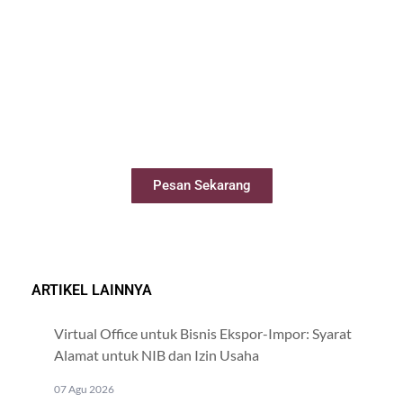
Sewa Meeting Room
Booking ruang meeting dengan mudah
secara online
Pesan Sekarang
ARTIKEL LAINNYA
Virtual Office untuk Bisnis Ekspor-Impor: Syarat
Alamat untuk NIB dan Izin Usaha
07 Agu 2026