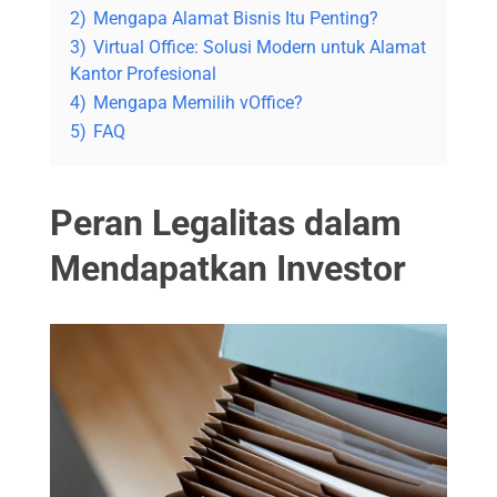
2)
Mengapa Alamat Bisnis Itu Penting?
3)
Virtual Office: Solusi Modern untuk Alamat
Kantor Profesional
4)
Mengapa Memilih vOffice?
5)
FAQ
Peran Legalitas dalam
Mendapatkan Investor