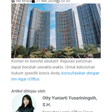
Abi Mulya
27 Mei 2025
10:20
Konten ini bersifat edukatif. Regulasi perizinan
dapat berubah sewaktu-waktu. Untuk kebutuhan
hukum spesifik bisnis Anda,
konsultasikan dengan
tim legal vOffice
.
Artikel ditinjau oleh:
Otty Yuniarti Yusariningsih,
S.H.
Konsultan Legal vOffice Group