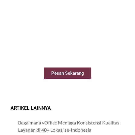
Sewa Meeting Room
Booking ruang meeting dengan mudah
secara online
Pesan Sekarang
ARTIKEL LAINNYA
Bagaimana vOffice Menjaga Konsistensi Kualitas
Layanan di 40+ Lokasi se-Indonesia