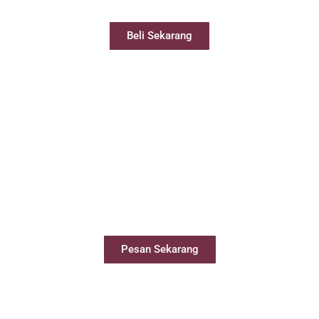
dari 24 jam
Beli Sekarang
Sewa Meeting Room
Booking ruang meeting dengan mudah
secara online
Pesan Sekarang