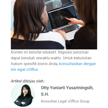
Konten ini bersifat edukatif. Regulasi perizinan
dapat berubah sewaktu-waktu. Untuk kebutuhan
hukum spesifik bisnis Anda,
konsultasikan dengan
tim legal vOffice
.
Artikel ditinjau oleh:
Otty Yuniarti Yusariningsih,
S.H.
Konsultan Legal vOffice Group