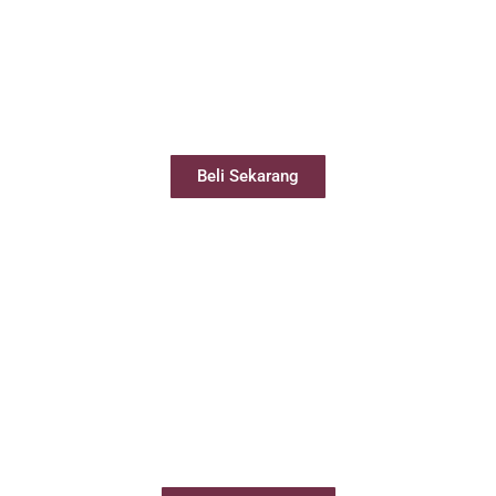
Beli Virtual Office
Virtual Office Anda siap digunakan kurang
dari 24 jam
Beli Sekarang
Sewa Meeting Room
Booking ruang meeting dengan mudah
secara online