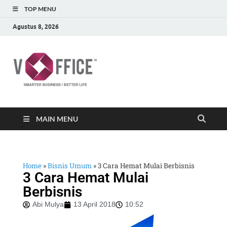
TOP MENU
Agustus 8, 2026
vOffice
vOffice Smarter Business Better Life
MAIN MENU
Home
»
Bisnis Umum
»
3 Cara Hemat Mulai Berbisnis
3 Cara Hemat Mulai
Berbisnis
Abi Mulya
13 April 2018
10:52