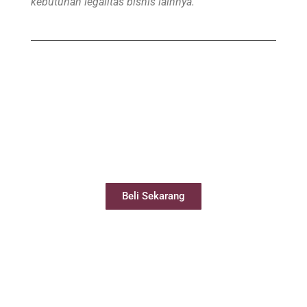
kebutuhan legalitas bisnis lainnya.
Beli Virtual Office
Virtual Office Anda siap digunakan kurang
dari 24 jam
Beli Sekarang