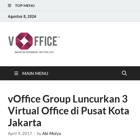
TOP MENU
Agustus 8, 2026
vOffice
vOffice Smarter Business Better Life
MAIN MENU
vOffice Group Luncurkan 3
Virtual Office di Pusat Kota
Jakarta
April 9, 2017
-
by
Abi Mulya