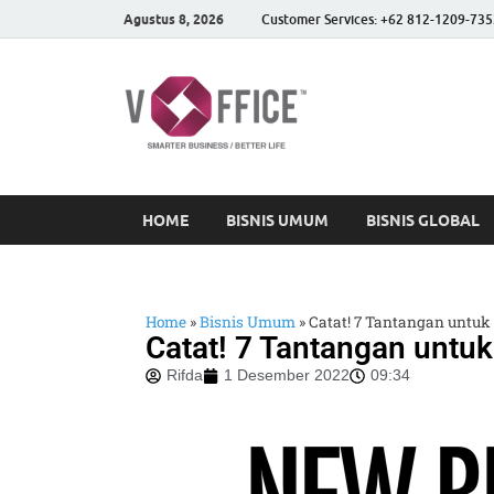
Agustus 8, 2026
Customer Services: +62 812-1209-735
vOffice
vOffice Smarter Business
HOME
BISNIS UMUM
BISNIS GLOBAL
Home
»
Bisnis Umum
»
Catat! 7 Tantangan untuk
Catat! 7 Tantangan untu
Rifda
1 Desember 2022
09:34