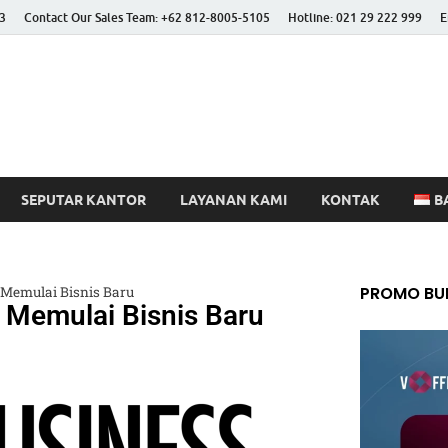
3
Contact Our Sales Team: +62 812-8005-5105
Hotline: 021 29 222 999
E
 Better Life
SEPUTAR KANTOR
LAYANAN KAMI
KONTAK
B
PROMO BUL
 Memulai Bisnis Baru
k Memulai Bisnis Baru