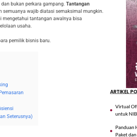
ko dan bukan perkara gampang.
Tantangan
an semuanya wajib diatasi semaksimal mungkin.
api mengetahui tantangan awalnya bisa
elolaan usaha.
ara pemilik bisnis baru.
king
ARTIKEL P
 Pemasaran
Virtual Of
isiensi
untuk NIB
an Seterusnya)
Panduan H
Paket dan