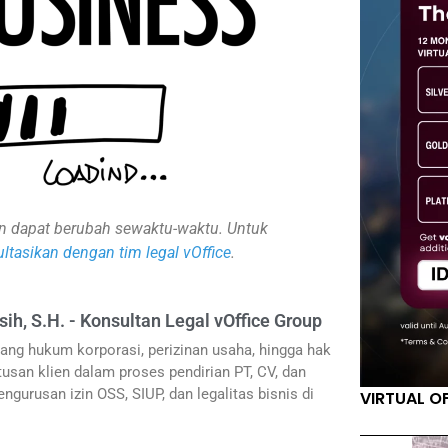
inan dapat berubah sewaktu-waktu. Untuk
ltasikan dengan tim legal vOffice
.
sih, S.H. - Konsultan Legal vOffice Group
ang hukum korporasi, perizinan usaha, hingga hak
usan klien dalam proses pendirian PT, CV, dan
ngurusan izin OSS, SIUP, dan legalitas bisnis di
VIRTUAL O