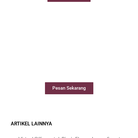
Sewa Meeting Room
Booking ruang meeting dengan mudah
secara online
Pesan Sekarang
ARTIKEL LAINNYA