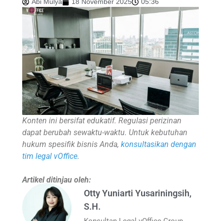
Abi Mulya
18 November 2025
05:36
Konten ini bersifat edukatif. Regulasi perizinan
dapat berubah sewaktu-waktu. Untuk kebutuhan
hukum spesifik bisnis Anda,
konsultasikan dengan
tim legal vOffice
.
Artikel ditinjau oleh:
Otty Yuniarti Yusariningsih,
S.H.
Konsultan Legal vOffice Group