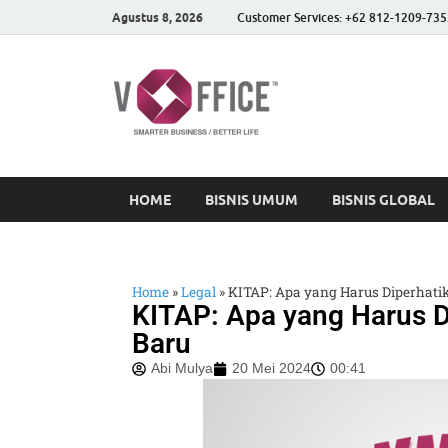
Agustus 8, 2026
Customer Services: +62 812-1209-735
vOffice
vOffice Smarter Business
HOME
BISNIS UMUM
BISNIS GLOBAL
Home
»
Legal
»
KITAP: Apa yang Harus Diperhat
KITAP: Apa yang Harus D
Baru
Abi Mulya
20 Mei 2024
00:41