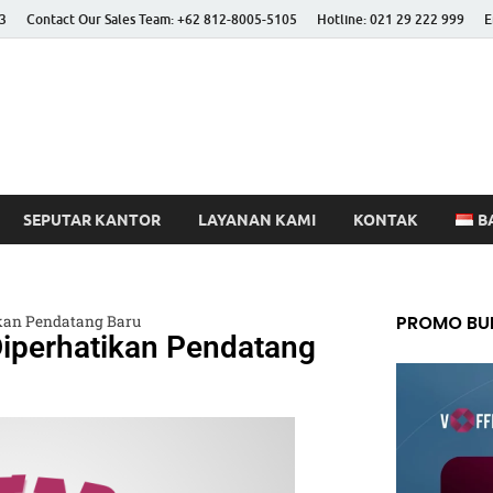
3
Contact Our Sales Team: +62 812-8005-5105
Hotline: 021 29 222 999
E
 Better Life
SEPUTAR KANTOR
LAYANAN KAMI
KONTAK
B
PROMO BUL
ikan Pendatang Baru
iperhatikan Pendatang