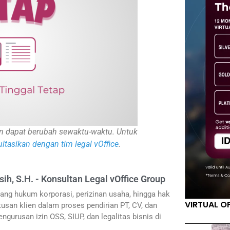
inan dapat berubah sewaktu-waktu. Untuk
ltasikan dengan tim legal vOffice
.
sih, S.H. - Konsultan Legal vOffice Group
ang hukum korporasi, perizinan usaha, hingga hak
VIRTUAL O
usan klien dalam proses pendirian PT, CV, dan
ngurusan izin OSS, SIUP, dan legalitas bisnis di