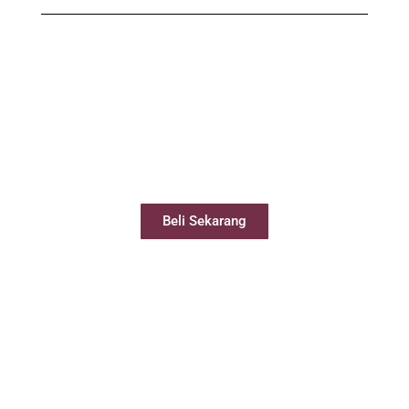
Beli Virtual Office
Virtual Office Anda siap digunakan kurang
dari 24 jam
Beli Sekarang
Sewa Meeting Room