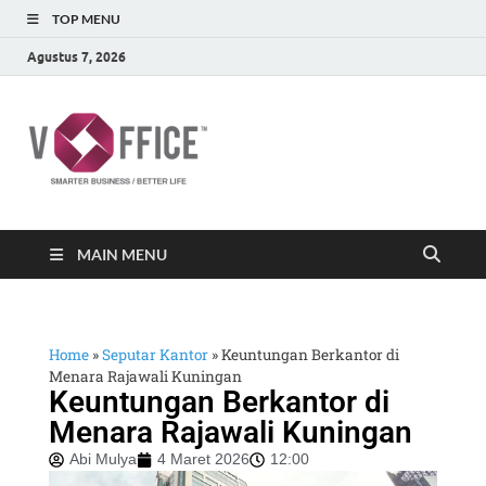
TOP MENU
Agustus 7, 2026
vOffice
vOffice Smarter Business Better Life
MAIN MENU
Home
»
Seputar Kantor
»
Keuntungan Berkantor di
Menara Rajawali Kuningan
Keuntungan Berkantor di
Menara Rajawali Kuningan
Abi Mulya
4 Maret 2026
12:00