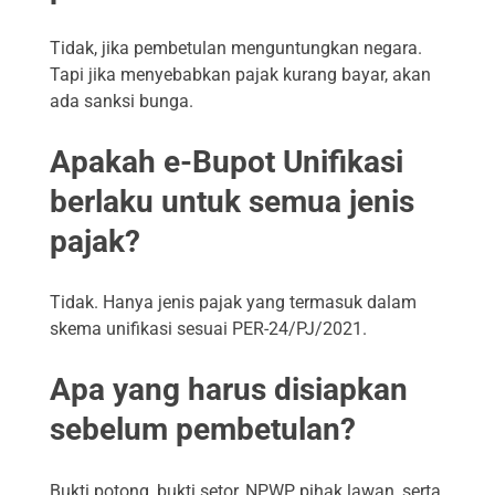
Tidak, jika pembetulan menguntungkan negara.
Tapi jika menyebabkan pajak kurang bayar, akan
ada sanksi bunga.
Apakah e-Bupot Unifikasi
berlaku untuk semua jenis
pajak?
Tidak. Hanya jenis pajak yang termasuk dalam
skema unifikasi sesuai PER-24/PJ/2021.
Apa yang harus disiapkan
sebelum pembetulan?
Bukti potong, bukti setor, NPWP pihak lawan, serta