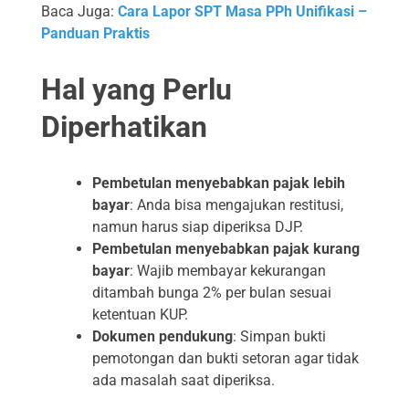
Baca Juga:
Cara Lapor SPT Masa PPh Unifikasi –
Panduan Praktis
Hal yang Perlu
Diperhatikan
Pembetulan menyebabkan pajak lebih
bayar
: Anda bisa mengajukan restitusi,
namun harus siap diperiksa DJP.
Pembetulan menyebabkan pajak kurang
bayar
: Wajib membayar kekurangan
ditambah bunga 2% per bulan sesuai
ketentuan KUP.
Dokumen pendukung
: Simpan bukti
pemotongan dan bukti setoran agar tidak
ada masalah saat diperiksa.