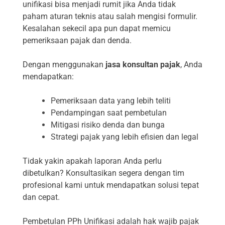
unifikasi bisa menjadi rumit jika Anda tidak
paham aturan teknis atau salah mengisi formulir.
Kesalahan sekecil apa pun dapat memicu
pemeriksaan pajak dan denda.
Dengan menggunakan
jasa konsultan pajak
, Anda
mendapatkan:
Pemeriksaan data yang lebih teliti
Pendampingan saat pembetulan
Mitigasi risiko denda dan bunga
Strategi pajak yang lebih efisien dan legal
Tidak yakin apakah laporan Anda perlu
dibetulkan? Konsultasikan segera dengan tim
profesional kami untuk mendapatkan solusi tepat
dan cepat.
Pembetulan PPh Unifikasi adalah hak wajib pajak