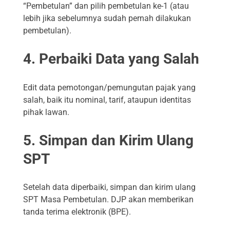
“Pembetulan” dan pilih pembetulan ke-1 (atau
lebih jika sebelumnya sudah pernah dilakukan
pembetulan).
4. Perbaiki Data yang Salah
Edit data pemotongan/pemungutan pajak yang
salah, baik itu nominal, tarif, ataupun identitas
pihak lawan.
5. Simpan dan Kirim Ulang
SPT
Setelah data diperbaiki, simpan dan kirim ulang
SPT Masa Pembetulan. DJP akan memberikan
tanda terima elektronik (BPE).