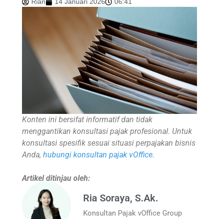
Rian
14 Januari 2026
06:41
Konten ini bersifat informatif dan tidak
menggantikan konsultasi pajak profesional. Untuk
konsultasi spesifik sesuai situasi perpajakan bisnis
Anda,
hubungi konsultan pajak vOffice
.
Artikel ditinjau oleh:
Ria Soraya, S.Ak.
Konsultan Pajak vOffice Group