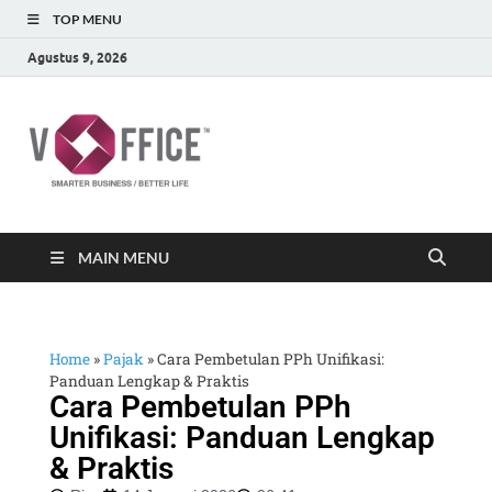
TOP MENU
Agustus 9, 2026
vOffice
vOffice Smarter Business Better Life
MAIN MENU
Home
»
Pajak
»
Cara Pembetulan PPh Unifikasi:
Panduan Lengkap & Praktis
Cara Pembetulan PPh
Unifikasi: Panduan Lengkap
& Praktis