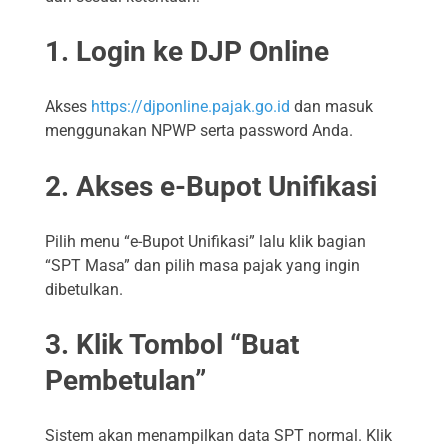
1. Login ke DJP Online
Akses
https://djponline.pajak.go.id
dan masuk
menggunakan NPWP serta password Anda.
2. Akses e-Bupot Unifikasi
Pilih menu “e-Bupot Unifikasi” lalu klik bagian
“SPT Masa” dan pilih masa pajak yang ingin
dibetulkan.
3. Klik Tombol “Buat
Pembetulan”
Sistem akan menampilkan data SPT normal. Klik