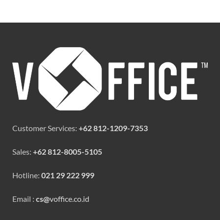
Customer Services:
+62 812-1209-7353
Sales:
+62 812-8005-5105
Hotline:
021 29 222 999
Email :
cs@
voffice.co.id