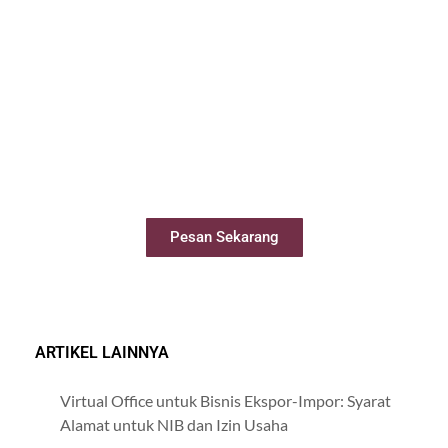
Sewa Meeting Room
Booking ruang meeting dengan mudah
secara online
Pesan Sekarang
ARTIKEL LAINNYA
Virtual Office untuk Bisnis Ekspor-Impor: Syarat
Alamat untuk NIB dan Izin Usaha