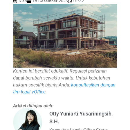
Rian
18 Desember 2025
01:32
Konten ini bersifat edukatif. Regulasi perizinan
dapat berubah sewaktu-waktu. Untuk kebutuhan
hukum spesifik bisnis Anda,
konsultasikan dengan
tim legal vOffice
.
Artikel ditinjau oleh:
Otty Yuniarti Yusariningsih,
S.H.
Konsultan Legal vOffice Group