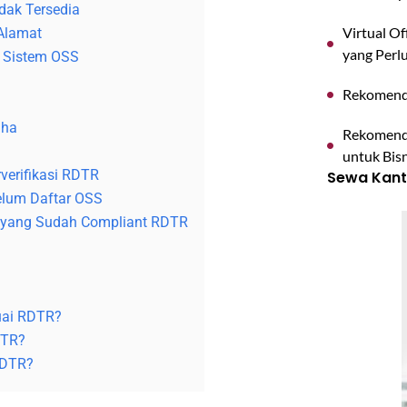
dak Tersedia
Virtual O
 Alamat
yang Perl
e Sistem OSS
Rekomenda
aha
Rekomenda
untuk Bisn
verifikasi RDTR
Sewa Kanto
elum Daftar OSS
a yang Sudah Compliant RDTR
uai RDTR?
DTR?
 RDTR?