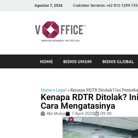
Agustus 7, 2026
Customer Services: +62 812-1209-735
vOffice
vOffice Smarter Business
HOME
BISNIS UMUM
BISNIS GLOBAL
Home
»
Legal
»
Kenapa RDTR Ditolak? Ini Penye
Kenapa RDTR Ditolak? I
Cara Mengatasinya
Abi Mulya
7 April 2026
09:38