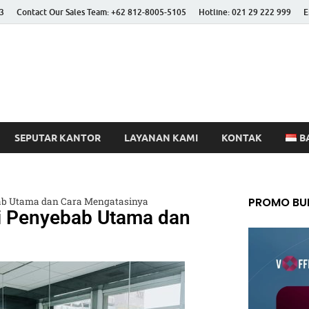
3
Contact Our Sales Team: +62 812-8005-5105
Hotline: 021 29 222 999
E
 Better Life
SEPUTAR KANTOR
LAYANAN KAMI
KONTAK
B
PROMO BUL
bab Utama dan Cara Mengatasinya
ni Penyebab Utama dan