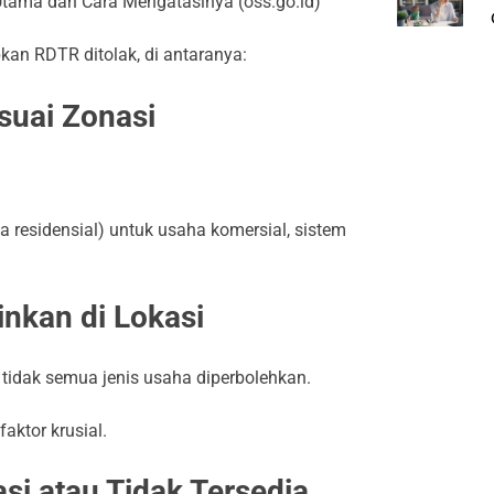
Utama dan Cara Mengatasinya (oss.go.id)
n RDTR ditolak, di antaranya:
suai Zonasi
residensial) untuk usaha komersial, sistem
inkan di Lokasi
 tidak semua jenis usaha diperbolehkan.
aktor krusial.
si atau Tidak Tersedia