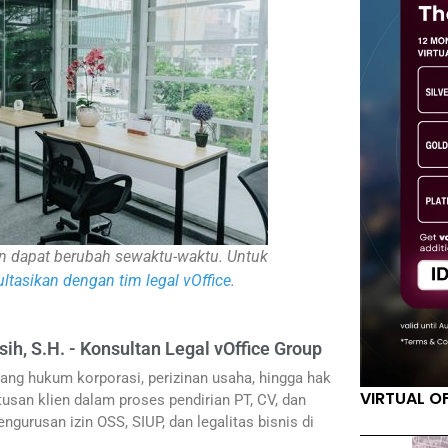
inan dapat berubah sewaktu-waktu. Untuk
ltasikan dengan tim legal vOffice
.
sih, S.H. - Konsultan Legal vOffice Group
ang hukum korporasi, perizinan usaha, hingga hak
VIRTUAL O
usan klien dalam proses pendirian PT, CV, dan
ngurusan izin OSS, SIUP, dan legalitas bisnis di