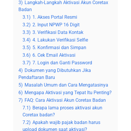
3)
Langkah-Langkah Aktivasi Akun Coretax
Badan
3.1)
1. Akses Portal Resmi
3.2)
2. Input NPWP 16 Digit
3.3)
3. Verifikasi Data Kontak
3.4)
4. Lakukan Verifikasi Selfie
3.5)
5. Konfirmasi dan Simpan
3.6)
6. Cek Email Aktivasi
3.7)
7. Login dan Ganti Password
4)
Dokumen yang Dibutuhkan Jika
Pendaftaran Baru
5)
Masalah Umum dan Cara Mengatasinya
6)
Mengapa Aktivasi yang Tepat Itu Penting?
7)
FAQ: Cara Aktivasi Akun Coretax Badan
7.1)
Berapa lama proses aktivasi akun
Coretax badan?
7.2)
Apakah wajib pajak badan harus
upload dokumen saat aktivasi?