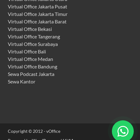
Virtual Office Jakarta Pusat
Virtual Office Jakarta Timur
Virtual Office Jakarta Barat
Virtual Office Bekasi
Virtual Office Tangerang
Virtual Office Surabaya
Virtual Office Bali
Virtual Office Medan
Virtual Office Bandung
Sewa Podcast Jakarta
Sewa Kantor
Copyright © 2012 - vOffice