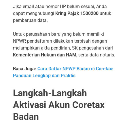
Jika email atau nomor HP belum sesuai, Anda
dapat menghubungi
Kring Pajak 1500200
untuk
pembaruan data.
Untuk perusahaan baru yang belum memiliki
NPWP, pendaftaran dilakukan terpisah dengan
melampirkan akta pendirian, SK pengesahan dari
Kementerian Hukum dan HAM
, serta data notaris.
Baca Juga:
Cara Daftar NPWP Badan di Coretax:
Panduan Lengkap dan Praktis
Langkah-Langkah
Aktivasi Akun Coretax
Badan