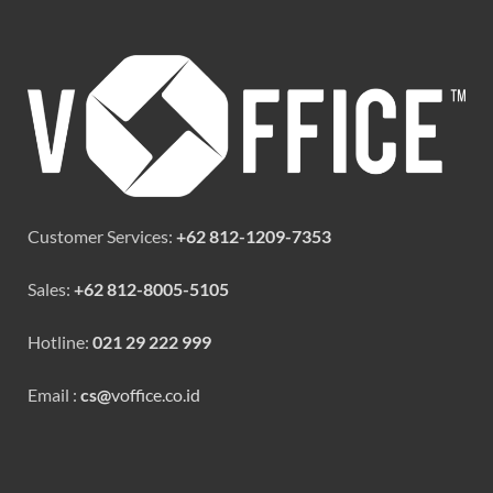
Customer Services:
+62 812-1209-7353
Sales:
+62 812-8005-5105
Hotline:
021 29 222 999
Email :
cs@
voffice.co.id