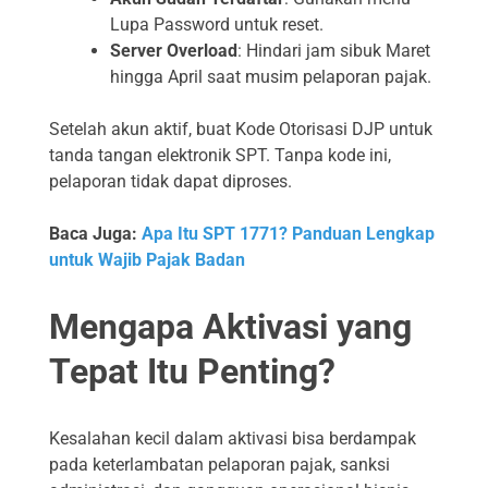
Lupa Password untuk reset.
Server Overload
: Hindari jam sibuk Maret
hingga April saat musim pelaporan pajak.
Setelah akun aktif, buat Kode Otorisasi DJP untuk
tanda tangan elektronik SPT. Tanpa kode ini,
pelaporan tidak dapat diproses.
Baca Juga:
Apa Itu SPT 1771? Panduan Lengkap
untuk Wajib Pajak Badan
Mengapa Aktivasi yang
Tepat Itu Penting?
Kesalahan kecil dalam aktivasi bisa berdampak
pada keterlambatan pelaporan pajak, sanksi