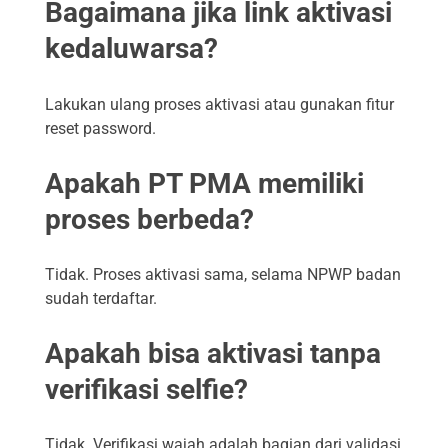
Bagaimana jika link aktivasi
kedaluwarsa?
Lakukan ulang proses aktivasi atau gunakan fitur
reset password.
Apakah PT PMA memiliki
proses berbeda?
Tidak. Proses aktivasi sama, selama NPWP badan
sudah terdaftar.
Apakah bisa aktivasi tanpa
verifikasi selfie?
Tidak. Verifikasi wajah adalah bagian dari validasi