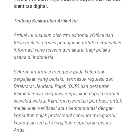
identitas digital.
Tentang Keakuratan Artikel Ini
Artikel ini disusun oleh tim editorial vOffice dan
telah melalui proses peninjauan untuk memastikan
informasi yang relevan dan akurat bagi pelaku
usaha di Indonesia.
Seluruh informasi mengacu pada ketentuan
perpajakan yang berlaku, termasuk regulasi dari
Direktorat Jenderal Pajak (DJP) dan peraturan
terkait lainnya. Regulasi perpajakan dapat berubah
sewaktu-waktu. Kami menyarankan pembaca untuk
melakukan verifikasi atau berkonsultasi dengan
konsultan pajak profesional sebelum mengambil
keputusan terkait kewajiban perpajakan bisnis
Anda.