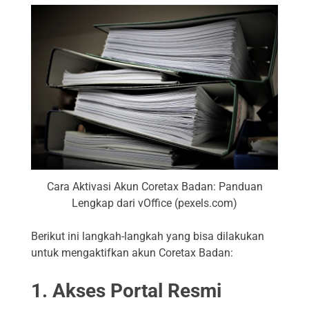
Cara Aktivasi Akun Coretax Badan: Panduan
Lengkap dari vOffice (pexels.com)
Berikut ini langkah-langkah yang bisa dilakukan
untuk mengaktifkan akun Coretax Badan:
1. Akses Portal Resmi