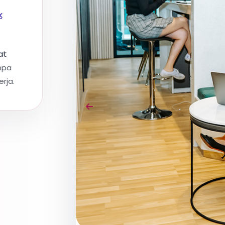
k
at
npa
rja.