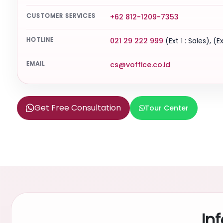
CUSTOMER SERVICES
+62 812-1209-7353
HOTLINE
021 29 222 999
(Ext 1 : Sales), (E
EMAIL
cs@voffice.co.id
Get Free Consultation
Tour Center
In