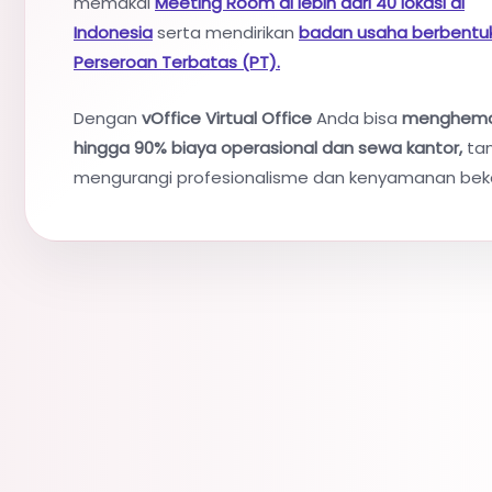
memakai
Meeting Room di lebih dari 40 lokasi di
Indonesia
serta mendirikan
badan usaha berbentu
Perseroan Terbatas (PT).
Dengan
vOffice Virtual Office
Anda bisa
menghem
hingga 90% biaya operasional dan sewa kantor,
ta
mengurangi profesionalisme dan kenyamanan beke