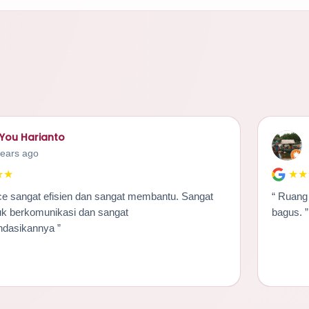
You Harianto
years ago
★★
★★
“ Ruang kerja yang bagus. Lokasi strategis. Suasana yang
k berkomunikasi dan sangat
bagus. ”
merekomendasikannya ”