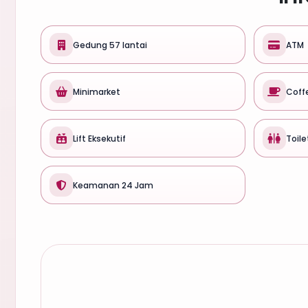
Gedung 57 lantai
ATM
Minimarket
Coff
Lift Eksekutif
Toile
Keamanan 24 Jam