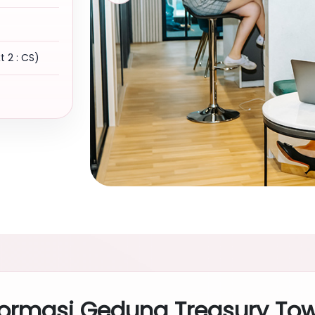
xt 2 : CS)
formasi Gedung Treasury Tow