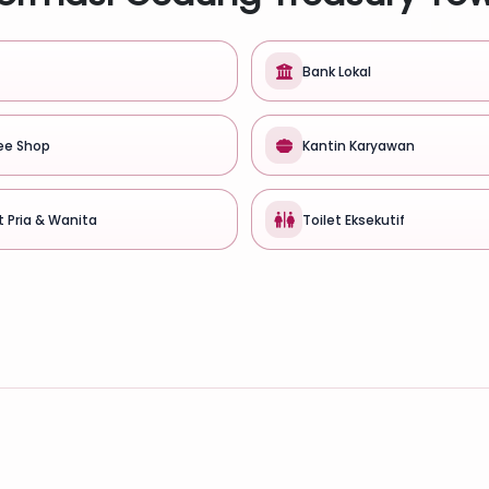
Bank Lokal
ee Shop
Kantin Karyawan
t Pria & Wanita
Toilet Eksekutif